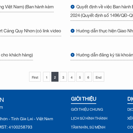
ồng Việt Nam) (Ban hành kèm
Quyết định về việc Ban hành
2024 (Quyết định số 1496/QĐ-Q
rt Cảng Quy Nhơn (có link video
Hướng dẫn thực hiện Giao Nhậ
 cho khách hàng)
Hướng dẫn đăng ký tài khoản
First
1
2
3
4
5
6
End
ƠN
GIỚI THIỆU
DỊ
ệm
GIỚI THIỆU CHUNG
DỊ
ơn - Tỉnh Gia Lai - Việt Nam
LỊCH SỬ HÌNH THÀNH
XẾ
♦ MST: 4100258793
TẦM NHÌN, SỨ MỆNH
CƠ