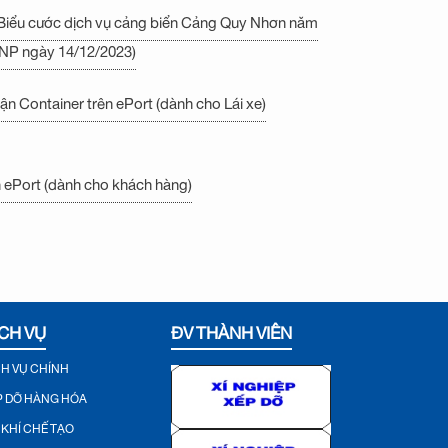
 Biểu cước dịch vụ cảng biển Cảng Quy Nhơn năm
NP ngày 14/12/2023)
n Container trên ePort (dành cho Lái xe)
 ePort (dành cho khách hàng)
CH VỤ
ĐV THÀNH VIÊN
CH VỤ CHÍNH
P DỠ HÀNG HÓA
 KHÍ CHẾ TẠO