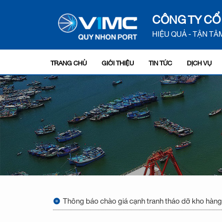
CÔNG TY CỔ
HIỆU QUẢ - TẬN TÂM
TRANG CHỦ
GIỚI THIỆU
TIN TỨC
DỊCH VỤ
Thông báo chào giá cạnh tranh tháo dỡ kho hàng, 