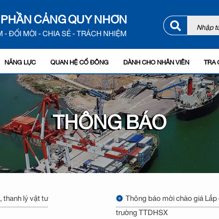
 PHẦN CẢNG QUY NHƠN
 - ĐỔI MỚI - CHIA SẺ - TRÁCH NHIỆM
NĂNG LỰC
QUAN HỆ CỔ ĐÔNG
DÀNH CHO NHÂN VIÊN
TRA 
THÔNG BÁO
thanh lý vật tư
Thông báo mời chào giá Lắp đ
trường TTDHSX