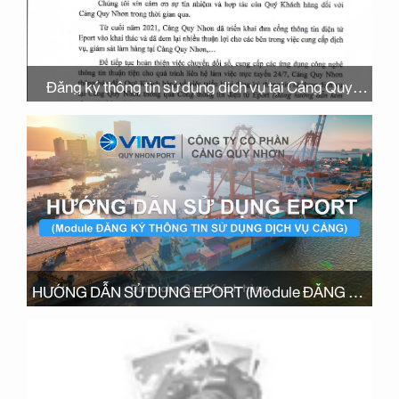
Đăng ký thông tin sử dụng dịch vụ tại Cảng Quy
Nhơn thông qua hệ thống ePort
HƯỚNG DẪN SỬ DỤNG EPORT (Module ĐĂNG KÝ
THÔNG TIN SỬ DỤNG DỊCH VỤ CẢNG)