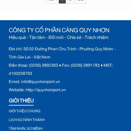
CÔNG TY CỔ PHẦN CẢNG QUY NHƠN
Hiệu quả - Tận tâm - Đổi mới - Chia sẻ - Trách nhiệm
Địa chỉ: Số 02 Đường Phan Chu Trinh - Phường Quy Nhơn -
Tỉnh Gia Lai - Việt Nam
Điện thoại: (0256) 3892363 ♦ Fax: (0256) 3891783 ♦ MST:
4100258793
Email: info@quynhonport.vn
Website: http://quynhonport.vn
GIỚI THIỆU
GIỚI THIỆU CHUNG
LỊCH SỬ HÌNH THÀNH
TẦM NHÌN, SỨ MỆNH