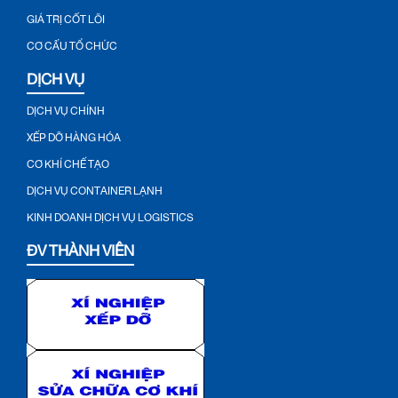
GIÁ TRỊ CỐT LÕI
CƠ CẤU TỔ CHỨC
DỊCH VỤ
DỊCH VỤ CHÍNH
XẾP DỠ HÀNG HÓA
CƠ KHÍ CHẾ TẠO
DỊCH VỤ CONTAINER LẠNH
KINH DOANH DỊCH VỤ LOGISTICS
ĐV THÀNH VIÊN