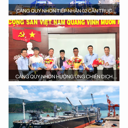
CẢNG QUY NHƠN TIẾP NHẬN 02 CẦN TRỤC
QUAY ĐA NĂNG THẾ HỆ MỚI, NÂNG CAO NĂNG
LỰC KHAI THÁC
CẢNG QUY NHƠN HƯỞNG ỨNG CHIẾN DỊCH
“VIMC BỨT PHÁ – 40 NGÀY THẦN TỐC”