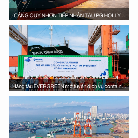
CẢNG QUY NHƠN TIẾP NHẬN TÀU PG HOLLY –
DẤU MỐC NÂNG CAO NĂNG LỰC LOGISTICS VÀ
HỢP TÁC CHUỖI GIÁ TRỊ NGUYÊN LIỆU THỨC ĂN
CHĂN NUÔI
Hãng tàu EVERGREEN mở tuyến dịch vụ container
NCI – tuyến container thứ 2 của EVERGREEN tại
Cảng Quy Nhơn trong năm 2024.