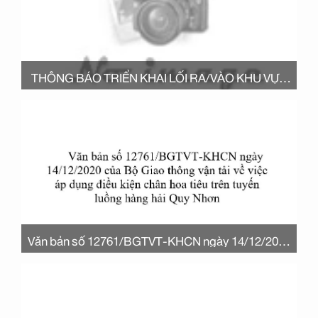
THÔNG BÁO TRIỂN KHAI LỐI RA/VÀO KHU VỰC
SẢN XUẤT CÔNG TY CỔ PHẨN CẢNG QUY NHƠN
Văn bản số 12761/BGTVT-KHCN ngày 14/12/2020
của Bộ Giao thông vận tải về việc áp dụng điều kiện
chân hoa tiêu trên tuyến luồng hàng hải Quy Nhơn