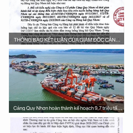
THÔNG BÁO KẾT LUẬN CỦA GIÁM ĐỐC CẢNG
VỤ HÀNG HẢI QUY NHƠN TẠI CUỘC HỌP GIẢI
QUYẾT 1 SỐ KIẾN NGHỊ VỀ HOẠT ĐỘNG HÀNG
HẢI TẠI CẢNG BIỂN QUY NHƠN
Cảng Quy Nhơn hoàn thành kế hoạch 9,7 triệu tấn
hàng trước 45 ngày