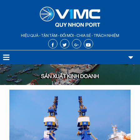
HIỆU QUẢ - TẬN TÂM - ĐỔI MỚI - CHIA SẺ - TRÁCH NHIỆM
SẢN XUẤT KINH DOANH