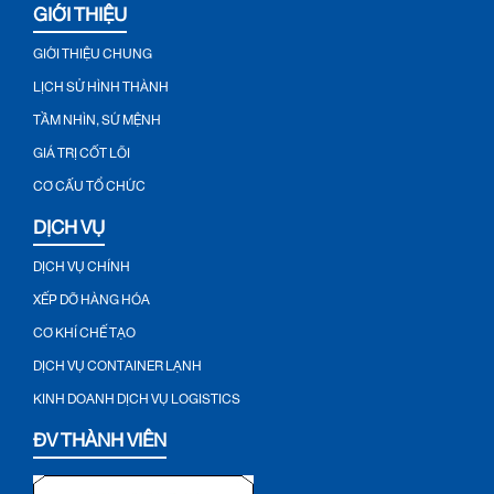
GIỚI THIỆU
GIỚI THIỆU CHUNG
LỊCH SỬ HÌNH THÀNH
TẦM NHÌN, SỨ MỆNH
GIÁ TRỊ CỐT LÕI
CƠ CẤU TỔ CHỨC
DỊCH VỤ
DỊCH VỤ CHÍNH
XẾP DỠ HÀNG HÓA
CƠ KHÍ CHẾ TẠO
DỊCH VỤ CONTAINER LẠNH
KINH DOANH DỊCH VỤ LOGISTICS
ĐV THÀNH VIÊN