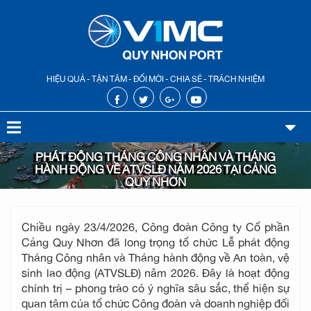
HIỆU QUẢ - TẬN TÂM - ĐỔI MỚI - CHIA SẺ - TRÁCH NHIỆM
PHÁT ĐỘNG THÁNG CÔNG NHÂN VÀ THÁNG
HÀNH ĐỘNG VỀ ATVSLĐ NĂM 2026 TẠI CẢNG
QUY NHƠN
Chiều ngày 23/4/2026, Công đoàn Công ty Cổ phần
Cảng Quy Nhơn đã long trọng tổ chức Lễ phát động
Tháng Công nhân và Tháng hành động về An toàn, vệ
sinh lao động (ATVSLĐ) năm 2026. Đây là hoạt động
chính trị – phong trào có ý nghĩa sâu sắc, thể hiện sự
quan tâm của tổ chức Công đoàn và doanh nghiệp đối