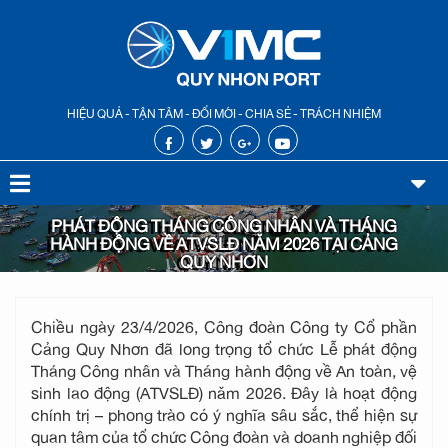
HIỆU QUẢ - TẬN TÂM - ĐỔI MỚI - CHIA SẺ - TRÁCH NHIỆM
PHÁT ĐỘNG THÁNG CÔNG NHÂN VÀ THÁNG
HÀNH ĐỘNG VỀ ATVSLĐ NĂM 2026 TẠI CẢNG
QUY NHƠN
Chiều ngày 23/4/2026, Công đoàn Công ty Cổ phần
Cảng Quy Nhơn đã long trọng tổ chức Lễ phát động
Tháng Công nhân và Tháng hành động về An toàn, vệ
sinh lao động (ATVSLĐ) năm 2026. Đây là hoạt động
chính trị – phong trào có ý nghĩa sâu sắc, thể hiện sự
quan tâm của tổ chức Công đoàn và doanh nghiệp đối