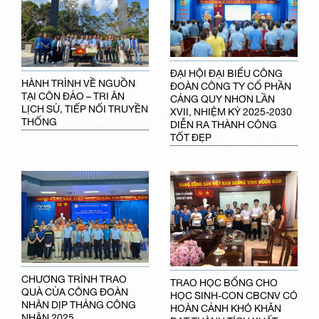
ĐẠI HỘI ĐẠI BIỂU CÔNG
HÀNH TRÌNH VỀ NGUỒN
ĐOÀN CÔNG TY CỔ PHẦN
TẠI CÔN ĐẢO – TRI ÂN
CẢNG QUY NHƠN LẦN
LỊCH SỬ, TIẾP NỐI TRUYỀN
XVII, NHIỆM KỲ 2025-2030
THỐNG
DIỄN RA THÀNH CÔNG
TỐT ĐẸP
CHƯƠNG TRÌNH TRAO
TRAO HỌC BỔNG CHO
QUÀ CỦA CÔNG ĐOÀN
HỌC SINH-CON CBCNV CÓ
NHÂN DỊP THÁNG CÔNG
HOÀN CẢNH KHÓ KHĂN
NHÂN 2025
ĐẠT THÀNH TÍCH XUẤT