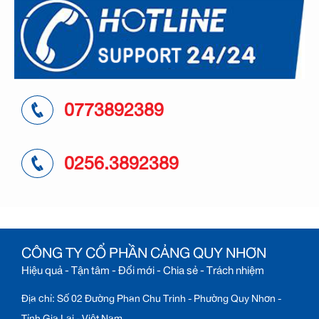
0773892389
0256.3892389
CÔNG TY CỔ PHẦN CẢNG QUY NHƠN
Hiệu quả - Tận tâm - Đổi mới - Chia sẻ - Trách nhiệm
Địa chỉ: Số 02 Đường Phan Chu Trinh - Phường Quy Nhơn -
Tỉnh Gia Lai - Việt Nam