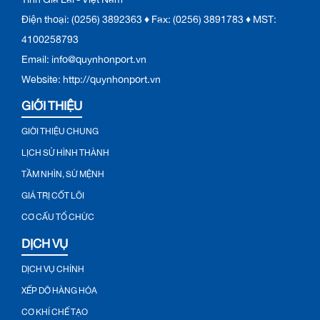
Điện thoại: (0256) 3892363 ♦ Fax: (0256) 3891783 ♦ MST:
4100258793
Email: info@quynhonport.vn
Website: http://quynhonport.vn
GIỚI THIỆU
GIỚI THIỆU CHUNG
LỊCH SỬ HÌNH THÀNH
TẦM NHÌN, SỨ MỆNH
GIÁ TRỊ CỐT LÕI
CƠ CẤU TỔ CHỨC
DỊCH VỤ
DỊCH VỤ CHÍNH
XẾP DỠ HÀNG HÓA
CƠ KHÍ CHẾ TẠO