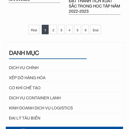
SẮC TRONG HỌC TẬP NĂM
2022-2023
First
1
2
3
4
5
6
End
DANH MỤC
DỊCH VỤ CHÍNH
XẾP DỠ HÀNG HÓA
CƠ KHÍ CHẾ TẠO
DỊCH VỤ CONTAINER LẠNH
KINH DOANH DỊCH VỤ LOGISTICS
ĐẠI LÝ TÀU BIỂN