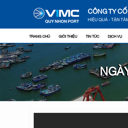
CÔNG TY CỔ
HIỆU QUẢ - TẬN TÂM
TRANG CHỦ
GIỚI THIỆU
TIN TỨC
DỊCH VỤ
NGÀY