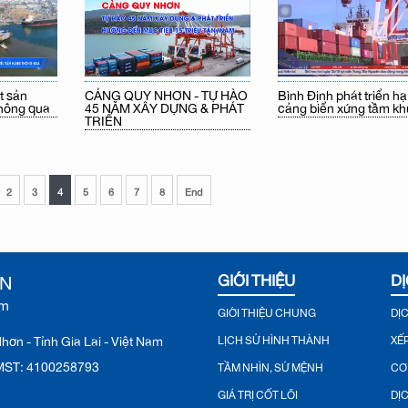
CẢNG QUY NHƠN - TỰ HÀO
t sản
Bình Định phát triển hạ
45 NĂM XÂY DỰNG & PHÁT
thông qua
cảng biển xứng tầm kh
TRIỂN
2
3
4
5
6
7
8
End
ƠN
GIỚI THIỆU
DỊ
ệm
GIỚI THIỆU CHUNG
DỊ
ơn - Tỉnh Gia Lai - Việt Nam
LỊCH SỬ HÌNH THÀNH
XẾ
♦ MST: 4100258793
TẦM NHÌN, SỨ MỆNH
CƠ
GIÁ TRỊ CỐT LÕI
DỊ