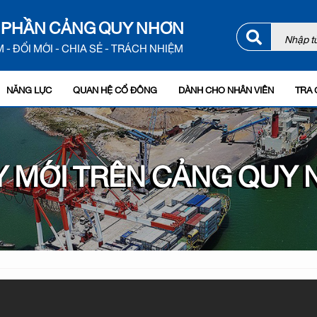
 PHẦN CẢNG QUY NHƠN
 - ĐỔI MỚI - CHIA SẺ - TRÁCH NHIỆM
NĂNG LỰC
QUAN HỆ CỔ ĐÔNG
DÀNH CHO NHÂN VIÊN
TRA 
 MỚI TRÊN CẢNG QUY