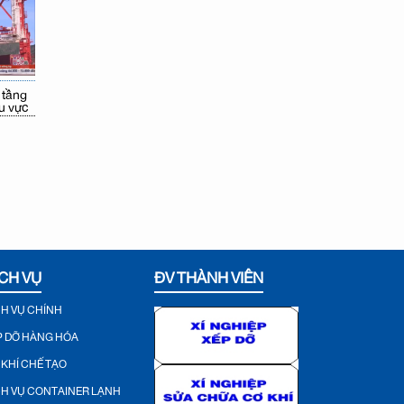
 tầng
u vực
CH VỤ
ĐV THÀNH VIÊN
CH VỤ CHÍNH
P DỠ HÀNG HÓA
 KHÍ CHẾ TẠO
CH VỤ CONTAINER LẠNH