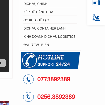
DỊCH VỤ CHÍNH
XẾP DỠ HÀNG HÓA
CƠ KHÍ CHẾ TẠO
DỊCH VỤ CONTAINER LẠNH
KINH DOANH DỊCH VỤ LOGISTICS
ĐẠI LÝ TÀU BIỂN
0773892389
0256.3892389