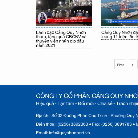
Lãnh đạo Cảng Quy Nhơn
Cảng Quy Nhơn đạ
thăm, tặng quà CBCNV và
lượng 11 triệu tấn 
thuyền viên nhân dịp đầu
năm 2021
First
1
CÔNG TY CỔ PHẦN CẢNG QUY NH
Hiệu quả - Tận tâm - Đổi mới - Chia sẻ - Trách nhi
Địa chỉ: Số 02 Đường Phan Chu Trinh - Phường Quy Nh
Điện thoại: (0256) 3892363 ♦ Fax: (0256) 3891783 
Email: info@quynhonport.vn