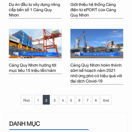
Dự án đầu tư xây dựng nâng
Giới thiệu hệ thống Cảng
cấp bến số 1 Cảng Quy
điện tử ePORT của Cảng
Nhơn
Quy Nhơn
Cảng Quy Nhơn hướng tới
Cảng Quy Nhơn hoàn thành
mục tiêu 15 triệu tấn/năm
sớm kế hoạch năm 2021
nhờ ứng phó có hiệu quả với
đại dịch Covid-19
First
1
2
3
4
5
6
7
8
End
DANH MỤC