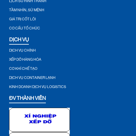
TẦM NHÌN, SỨ MỆNH
GIÁ TRỊ CỐT LÕI
CƠ CẤU TỔ CHỨC
DỊCH VỤ
DỊCH VỤ CHÍNH
XẾP DỠ HÀNG HÓA
CƠ KHÍ CHẾ TẠO
DỊCH VỤ CONTAINER LẠNH
KINH DOANH DỊCH VỤ LOGISTICS
ĐV THÀNH VIÊN