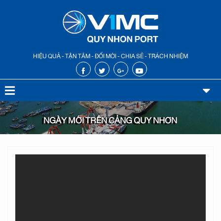
HIỆU QUẢ - TẬN TÂM - ĐỔI MỚI - CHIA SẺ - TRÁCH NHIỆM
NGÀY MỚI TRÊN CẢNG QUY NHƠN