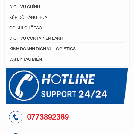
DỊCH VỤ CHÍNH
XẾP DỠ HÀNG HÓA
CƠ KHÍ CHẾ TẠO
DỊCH VỤ CONTAINER LẠNH
KINH DOANH DỊCH VỤ LOGISTICS
ĐẠI LÝ TÀU BIỂN
0773892389