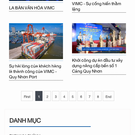
VIMC - Sự cống hiến thầm
LA BÀN VĂN HÓA VIMC
lặng
Khởi công dự án đầu tư xây
dựng nâng cấp bến số 1
Sự hài lòng của khách hàng
Cảng Quy Nhơn
là thành công của VIMC -
Quy Nhơn Port
First
1
2
3
4
5
6
7
8
End
DANH MỤC
DỊCH VỤ CHÍNH