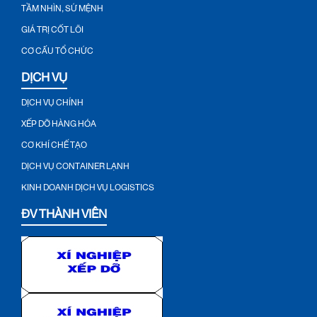
TẦM NHÌN, SỨ MỆNH
GIÁ TRỊ CỐT LÕI
CƠ CẤU TỔ CHỨC
DỊCH VỤ
DỊCH VỤ CHÍNH
XẾP DỠ HÀNG HÓA
CƠ KHÍ CHẾ TẠO
DỊCH VỤ CONTAINER LẠNH
KINH DOANH DỊCH VỤ LOGISTICS
ĐV THÀNH VIÊN