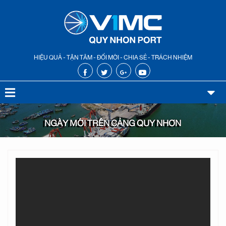
HIỆU QUẢ - TẬN TÂM - ĐỔI MỚI - CHIA SẺ - TRÁCH NHIỆM
NGÀY MỚI TRÊN CẢNG QUY NHƠN