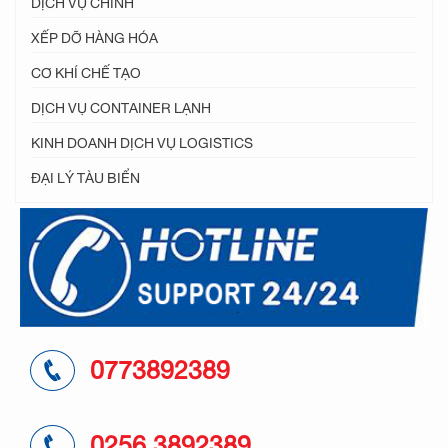
XẾP DỠ HÀNG HÓA
CƠ KHÍ CHẾ TẠO
DỊCH VỤ CONTAINER LẠNH
KINH DOANH DỊCH VỤ LOGISTICS
ĐẠI LÝ TÀU BIỂN
0773892389
0256.3892389