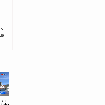
ho
của
thành
21 nhờ