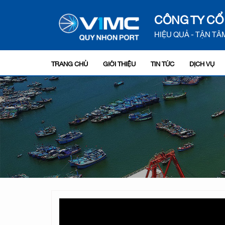
CÔNG TY CỔ
HIỆU QUẢ - TẬN TÂM
TRANG CHỦ
GIỚI THIỆU
TIN TỨC
DỊCH VỤ