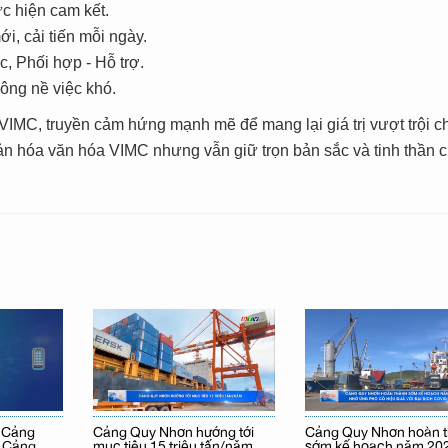
ực hiện cam kết.
i, cải tiến mỗi ngày.
, Phối hợp - Hỗ trợ.
ông nề việc khó.
VIMC, truyền cảm hứng mạnh mẽ để mang lại giá trị vượt trội c
ản hóa văn hóa VIMC nhưng vẫn giữ trọn bản sắc và tinh thần 
g Cảng
Cảng Quy Nhơn hướng tới
Cảng Quy Nhơn hoàn 
a Cảng
mục tiêu 15 triệu tấn/năm
sớm kế hoạch năm 20