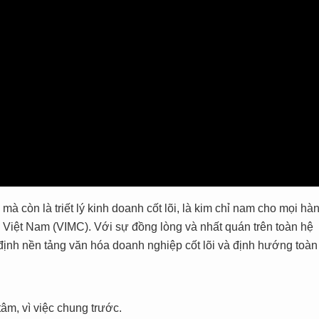
à còn là triết lý kinh doanh cốt lõi, là kim chỉ nam cho mọi hà
 Việt Nam (VIMC). Với sự đồng lòng và nhất quán trên toàn hệ
định nền tảng văn hóa doanh nghiệp cốt lõi và định hướng toàn
âm, vì việc chung trước.