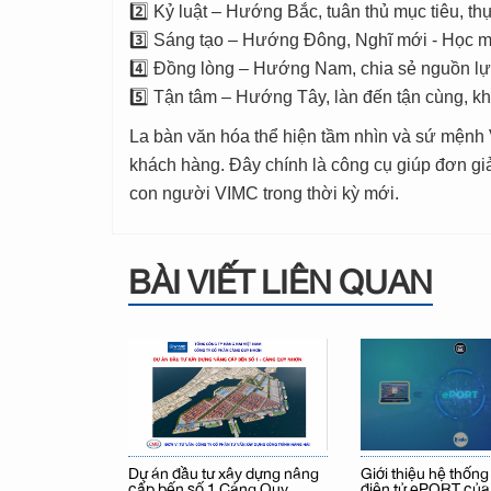
2️⃣ Kỷ luật – Hướng Bắc, tuân thủ mục tiêu, th
3️⃣ Sáng tạo – Hướng Đông, Nghĩ mới - Học mớ
4️⃣ Đồng lòng – Hướng Nam, chia sẻ nguồn lực
5️⃣ Tận tâm – Hướng Tây, làn đến tận cùng, kh
La bàn văn hóa thể hiện tầm nhìn và sứ mệnh 
khách hàng. Đây chính là công cụ giúp đơn gi
con người VIMC trong thời kỳ mới.
BÀI VIẾT LIÊN QUAN
Dự án đầu tư xây dựng nâng
Giới thiệu hệ thốn
cấp bến số 1 Cảng Quy
điện tử ePORT củ