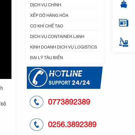
DỊCH VỤ CHÍNH
XẾP DỠ HÀNG HÓA
CƠ KHÍ CHẾ TẠO
DỊCH VỤ CONTAINER LẠNH
KINH DOANH DỊCH VỤ LOGISTICS
ĐẠI LÝ TÀU BIỂN
nh
0773892389
 bộ
0256.3892389