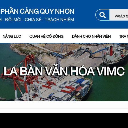
 PHẦN CẢNG QUY NHƠN
 - ĐỔI MỚI - CHIA SẺ - TRÁCH NHIỆM
NĂNG LỰC
QUAN HỆ CỔ ĐÔNG
DÀNH CHO NHÂN VIÊN
TRA 
LA BÀN VĂN HÓA VIMC