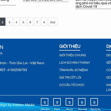
ứng phó có hiệu quả vớ
dịch Covid-19
2
3
4
5
6
7
8
End
ƠN
GIỚI THIỆU
DỊ
ệm
GIỚI THIỆU CHUNG
DỊ
ơn - Tỉnh Gia Lai - Việt Nam
LỊCH SỬ HÌNH THÀNH
XẾ
♦ MST: 4100258793
TẦM NHÌN, SỨ MỆNH
CƠ
GIÁ TRỊ CỐT LÕI
DỊ
CƠ CẤU TỔ CHỨC
KI
LO
0
0
0
0
0
0
0
0
0
0
0
0
G.
0
esign by
Vietstar Media
0
0
0
0
0
0
LO
AD
0
..
Months
Days
Hours
Minutes
Seconds