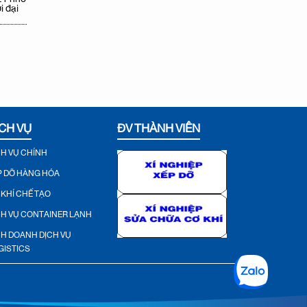
i đại
CH VỤ
ĐV THÀNH VIÊN
CH VỤ CHÍNH
P DỠ HÀNG HÓA
 KHÍ CHẾ TẠO
CH VỤ CONTAINER LẠNH
NH DOANH DỊCH VỤ
GISTICS