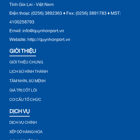
Tỉnh Gia Lai - Việt Nam
Điện thoại: (0256) 3892363 ♦ Fax: (0256) 3891783 ♦ MST:
4100258793
Email: info@quynhonport.vn
Website: http://quynhonport.vn
GIỚI THIỆU
GIỚI THIỆU CHUNG
LỊCH SỬ HÌNH THÀNH
TẦM NHÌN, SỨ MỆNH
GIÁ TRỊ CỐT LÕI
CƠ CẤU TỔ CHỨC
DỊCH VỤ
DỊCH VỤ CHÍNH
XẾP DỠ HÀNG HÓA