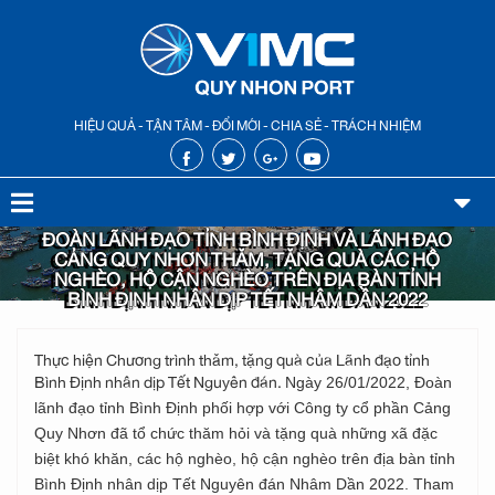
HIỆU QUẢ - TẬN TÂM - ĐỔI MỚI - CHIA SẺ - TRÁCH NHIỆM
ĐOÀN LÃNH ĐẠO TỈNH BÌNH ĐỊNH VÀ LÃNH ĐẠO
CẢNG QUY NHƠN THĂM, TẶNG QUÀ CÁC HỘ
NGHÈO, HỘ CẬN NGHÈO TRÊN ĐỊA BÀN TỈNH
BÌNH ĐỊNH NHÂN DỊP TẾT NHÂM DẦN 2022
Thực hiện Chương trình thăm, tặng quà của Lãnh đạo tỉnh
Bình Định nhân dịp Tết Nguyên đán.
Ngày 26/01/2022, Đoàn
lãnh đạo tỉnh Bình Định phối hợp với Công ty cổ phần Cảng
Quy Nhơn đã tổ chức thăm hỏi và tặng quà những xã đặc
biệt khó khăn, các hộ nghèo, hộ cận nghèo trên địa bàn tỉnh
Bình Định nhân dịp Tết Nguyên đán Nhâm Dần 2022. Tham