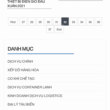
THIẾT BỊ ĐIỆN GIÓ ĐẦU
XUÂN 2021
First
27
28
29
30
31
32
33
34
35
36
37
End
DANH MỤC
DỊCH VỤ CHÍNH
XẾP DỠ HÀNG HÓA
CƠ KHÍ CHẾ TẠO
DỊCH VỤ CONTAINER LẠNH
KINH DOANH DỊCH VỤ LOGISTICS
ĐẠI LÝ TÀU BIỂN