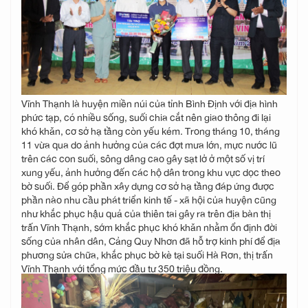
Vĩnh Thạnh là huyện miền núi của tỉnh Bình Định với địa hình
phức tạp, có nhiều sống, suối chia cắt nên giao thông đi lại
khó khăn, cơ sở hạ tầng còn yếu kém. Trong tháng 10, tháng
11 vừa qua do ảnh hưởng của các đợt mưa lớn, mực nước lũ
trên các con suối, sông dâng cao gây sạt lở ở một số vị trí
xung yếu, ảnh hưởng đến các hộ dân trong khu vực dọc theo
bờ suối. Để góp phần xây dựng cơ sở hạ tầng đáp ứng được
phần nào nhu cầu phát triển kinh tế - xã hội của huyện cũng
như khắc phục hậu quả của thiên tai gây ra trên địa bàn thị
trấn Vĩnh Thạnh, sớm khắc phục khó khăn nhằm ổn định đời
sống của nhân dân, Cảng Quy Nhơn đã hỗ trợ kinh phí để địa
phương sửa chữa, khắc phục bờ kè tại suối Hà Rơn, thị trấn
Vĩnh Thạnh với tổng mức đầu tư 350 triệu đồng.