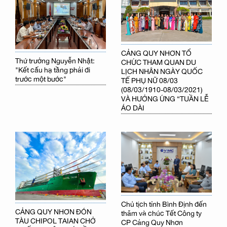
CẢNG QUY NHƠN TỔ
Thứ trưởng Nguyễn Nhật:
CHỨC THAM QUAN DU
"Kết cấu hạ tầng phải đi
LỊCH NHÂN NGÀY QUỐC
trước một bước"
TẾ PHỤ NỮ 08/03
(08/03/1910-08/03/2021)
VÀ HƯỞNG ỨNG “TUẦN LỄ
ÁO DÀI
Chủ tịch tỉnh Bình Định đến
CẢNG QUY NHƠN ĐÓN
thăm và chúc Tết Công ty
TÀU CHIPOL TAIAN CHỞ
CP Cảng Quy Nhơn