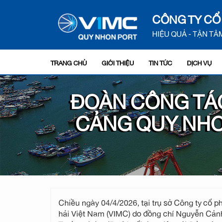
CÔNG TY CỔ
HIỆU QUẢ - TẬN TÂM
TRANG CHỦ
GIỚI THIỆU
TIN TỨC
DỊCH VỤ
ĐOÀN CÔNG TÁC
CẢNG QUY NHƠ
Chiều ngày 04/4/2026, tại trụ sở Công ty cổ
hải Việt Nam (VIMC) do đồng chí Nguyễn Cảnh 