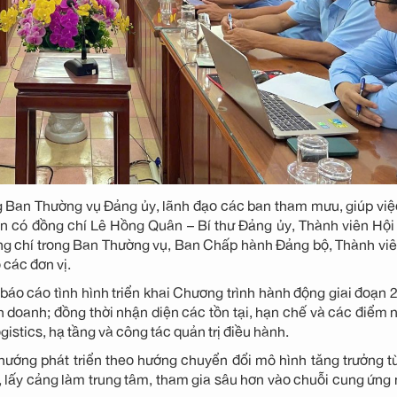
g Ban Thường vụ Đảng ủy, lãnh đạo các ban tham mưu, giúp việ
n có đồng chí Lê Hồng Quân – Bí thư Đảng ủy, Thành viên Hội
ng chí trong Ban Thường vụ, Ban Chấp hành Đảng bộ, Thành vi
 các đơn vị.
áo cáo tình hình triển khai Chương trình hành động giai đoạn 
h doanh; đồng thời nhận diện các tồn tại, hạn chế và các điểm
ogistics, hạ tầng và công tác quản trị điều hành.
ướng phát triển theo hướng chuyển đổi mô hình tăng trưởng t
p, lấy cảng làm trung tâm, tham gia sâu hơn vào chuỗi cung ứn
.