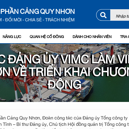
 PHẦN CẢNG QUY NHƠN
 - ĐỔI MỚI - CHIA SẺ - TRÁCH NHIỆM
NĂNG LỰC
QUAN HỆ CỔ ĐÔNG
DÀNH CHO NHÂN VIÊN
TRA 
 ĐẢNG ỦY VIMC LÀM VI
N VỀ TRIỂN KHAI CHƯƠ
ĐỘNG
 phần Cảng Quy Nhơn, Đoàn công tác của Đảng ủy Tổng công ty
Tĩnh – Bí thư Đảng ủy, Chủ tịch Hội đồng quản trị Tổng công 