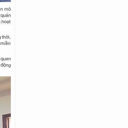
ện mô
c quản
ả hoạt
 thời,
c miền
n quan
h động