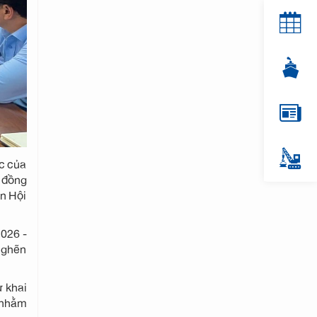
c của
 đồng
ên Hội
2026 -
 nghẽn
ừ khai
g nhằm