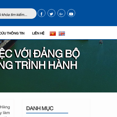
CỨU THÔNG TIN
LIÊN HỆ
ỆC VỚI ĐẢNG BỘ
NG TRÌNH HÀNH
 Hàng
DANH MỤC
ty làm