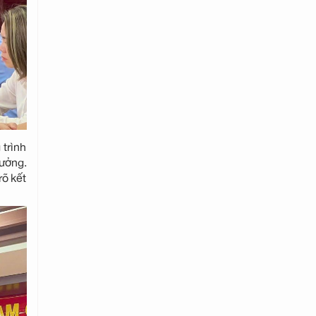
 trình
rưởng.
rõ kết