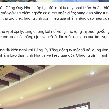
 Cảng Quy Nhơn tiếp tục đổi mới tư duy phát triển, hoàn thi
ng tháo gỡ các điểm nghẽn đã được nhận diện; nâng cao năng lự
ình, thủ tục theo hướng tinh gọn, hiệu quả nhằm nâng cao hiệu qu
 vị trí địa lý, tăng cường kết nối vùng, mở rộng thị trường. Đồng
ranh, qua đó khẳng định vai trò là đầu mối logistics của khu vự
g đã kiến nghị với Đảng ủy Tổng công ty một số nội dung liê
i nhằm bảo đảm tính khả thi và hiệu quả của Chương trình hàn