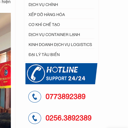
c hiện
DỊCH VỤ CHÍNH
XẾP DỠ HÀNG HÓA
CƠ KHÍ CHẾ TẠO
DỊCH VỤ CONTAINER LẠNH
KINH DOANH DỊCH VỤ LOGISTICS
ĐẠI LÝ TÀU BIỂN
0773892389
0256.3892389