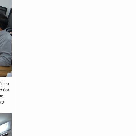
i lưu
n đạt
ợc
cao