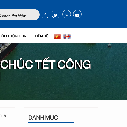
CỨU THÔNG TIN
LIÊN HỆ
À CHÚC TẾT CÔNG
N
hình
DANH MỤC