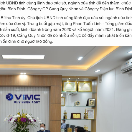
tịch UBND tỉnh cùng lãnh đạo các sở, ngành của tỉnh đã đến thăm, chúc 
g dầu Bình Định, Công ty CP Cảng Quy Nhơn và Công ty Điện lực Bình Địn
í thư Tỉnh ủy, Chủ tịch UBND tỉnh cùng lãnh đạo các sở, ngành của tỉn
 năm của đơn vị. Trong buổi gặp mặt, ông Phan Tuấn Linh - Tổng giám đố
hình sản xuất, kinh doanh trong năm 2020 và kế hoạch năm 2021. Đáng gh
 Covid-19, Cảng Quy Nhơn đã có nhiều nỗ lực để đẩy mạnh phát triển sản
àm ổn định cho người lao động.