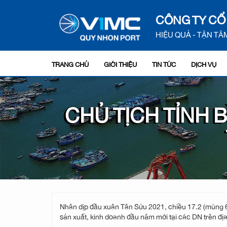
CÔNG TY CỔ
HIỆU QUẢ - TẬN TÂM
TRANG CHỦ
GIỚI THIỆU
TIN TỨC
DỊCH VỤ
CHỦ TỊCH TỈNH 
Nhân dịp đầu xuân Tân Sửu 2021, chiều 17.2 (mùng 6 T
sản xuất, kinh doanh đầu năm mới tại các DN trên địa