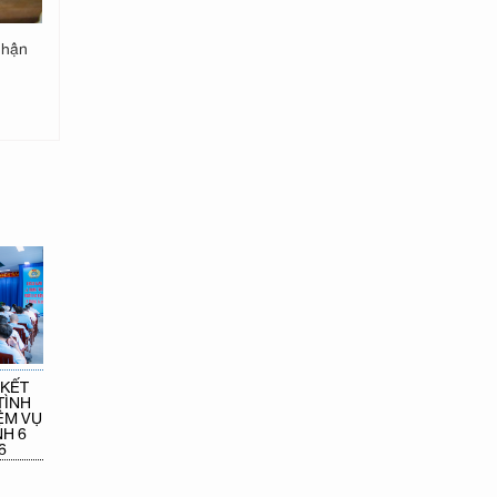
 nhận
 KẾT
TÌNH
ỆM VỤ
H 6
6