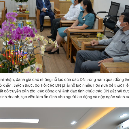
ghi nhận, đánh giá cao những nỗ lực của các DN trong năm qua; đồng thờ
ó khăn, thách thức, đòi hỏi các DN phải nỗ lực nhiều hơn nữa để thực hiệ
ết cổ truyền dân tộc, các đồng chí lãnh đạo tỉnh chúc các DN gặt hái đư
kinh doanh, tạo việc làm ổn định cho người lao động và nộp ngân sách 