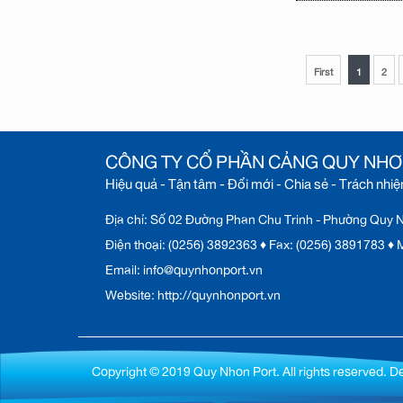
First
1
2
CÔNG TY CỔ PHẦN CẢNG QUY NH
Hiệu quả - Tận tâm - Đổi mới - Chia sẻ - Trách nhi
Địa chỉ: Số 02 Đường Phan Chu Trinh - Phường Quy Nh
Điện thoại: (0256) 3892363 ♦ Fax: (0256) 3891783 
Email: info@quynhonport.vn
Website: http://quynhonport.vn
Copyright © 2019 Quy Nhon Port. All rights reserved. D