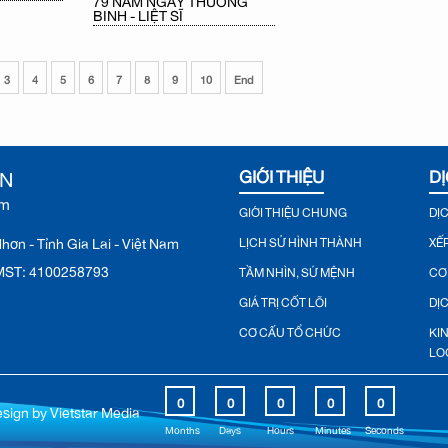
BINH - LIỆT SĨ
3
4
5
6
7
8
9
10
End
ƠN
GIỚI THIỆU
DỊ
ệm
GIỚI THIỆU CHUNG
DỊ
ơn - Tỉnh Gia Lai - Việt Nam
LỊCH SỬ HÌNH THÀNH
XẾ
♦ MST: 4100258793
TẦM NHÌN, SỨ MỆNH
CƠ
GIÁ TRỊ CỐT LÕI
DỊ
CƠ CẤU TỔ CHỨC
KI
LO
LO
0
0
0
0
0
0
0
G.
0
0
0
AD
0
esign by
Vietstar Media
0
0
0
0
0
0
..
Months
Days
Hours
Minutes
Seconds