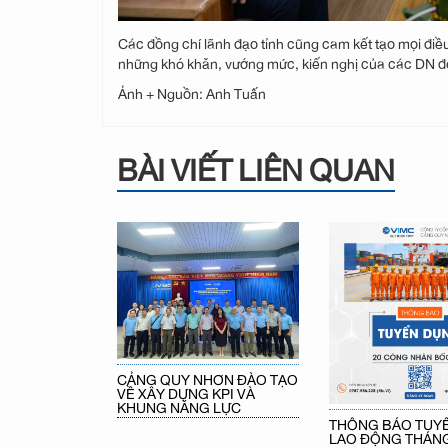
Các đồng chí lãnh đạo tỉnh cũng cam kết tạo mọi điều 
những khó khăn, vướng mức, kiến nghị của các DN để k
Ảnh + Nguồn: Anh Tuấn
BÀI VIẾT LIÊN QUAN
CẢNG QUY NHƠN ĐÀO TẠO
VỀ XÂY DỰNG KPI VÀ
KHUNG NĂNG LỰC
THÔNG BÁO TUY
LAO ĐỘNG THÁNG