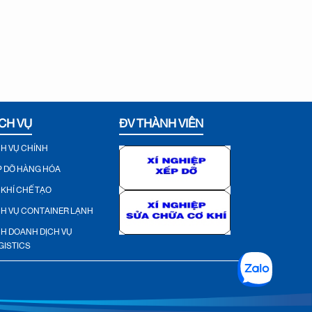
CH VỤ
ĐV THÀNH VIÊN
CH VỤ CHÍNH
P DỠ HÀNG HÓA
 KHÍ CHẾ TẠO
CH VỤ CONTAINER LẠNH
NH DOANH DỊCH VỤ
GISTICS