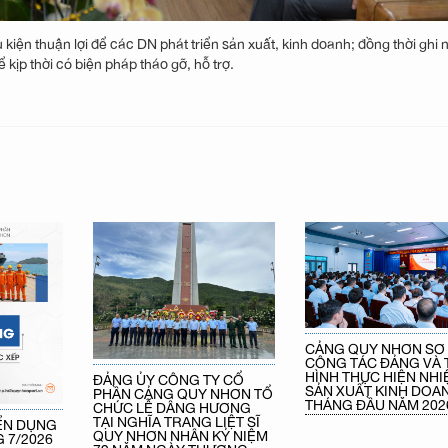
kiện thuận lợi để các DN phát triển sản xuất, kinh doanh; đồng thời ghi
ịp thời có biện pháp tháo gỡ, hỗ trợ.
CẢNG QUY NHƠN SƠ
CÔNG TÁC ĐẢNG VÀ 
HÌNH THỰC HIỆN NHI
ĐẢNG ỦY CÔNG TY CỔ
SẢN XUẤT KINH DOAN
PHẦN CẢNG QUY NHƠN TỔ
THÁNG ĐẦU NĂM 202
CHỨC LỄ DÂNG HƯƠNG
TẠI NGHĨA TRANG LIỆT SĨ
ỂN DỤNG
QUY NHƠN NHÂN KỶ NIỆM
 7/2026
79 NĂM NGÀY THƯƠNG