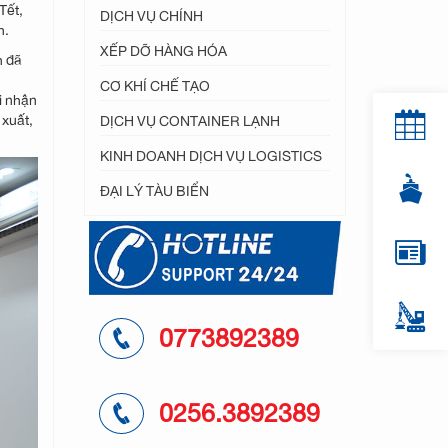
Tết,
DỊCH VỤ CHÍNH
h.
XẾP DỠ HÀNG HÓA
h đã
c
CƠ KHÍ CHẾ TẠO
i nhận
 xuất,
DỊCH VỤ CONTAINER LẠNH
KINH DOANH DỊCH VỤ LOGISTICS
ĐẠI LÝ TÀU BIỂN
0773892389
0256.3892389