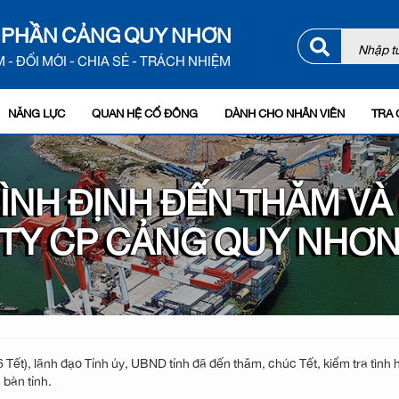
 PHẦN CẢNG QUY NHƠN
 - ĐỔI MỚI - CHIA SẺ - TRÁCH NHIỆM
NĂNG LỰC
QUAN HỆ CỔ ĐÔNG
DÀNH CHO NHÂN VIÊN
TRA 
BÌNH ĐỊNH ĐẾN THĂM V
TY CP CẢNG QUY NHƠ
ết), lãnh đạo Tỉnh ủy, UBND tỉnh đã đến thăm, chúc Tết, kiểm tra tình 
 bàn tỉnh.