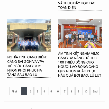
VÀ THÚC ĐẨY HỢP TÁC
TOÀN DIỆN
ẤM TÌNH KẾT NGHĨA VIMC:
NGHĨA TÌNH CẢNG BIỂN:
CẢNG ĐÀ NẴNG HỖ TRỢ
CẢNG SÀI GÒN VÀ VPA
100 TRIỆU ĐỒNG CHO
TIẾP SỨC CẢNG QUY
NGƯỜI LAO ĐỘNG CẢNG
NHƠN KHÔI PHỤC HẠ
QUY NHƠN KHẮC PHỤC
TẦNG SAU BÃO LŨ
HẬU QUẢ BỞI BÃO, LŨ LỤT
First
1
2
3
4
5
6
7
8
9
10
End