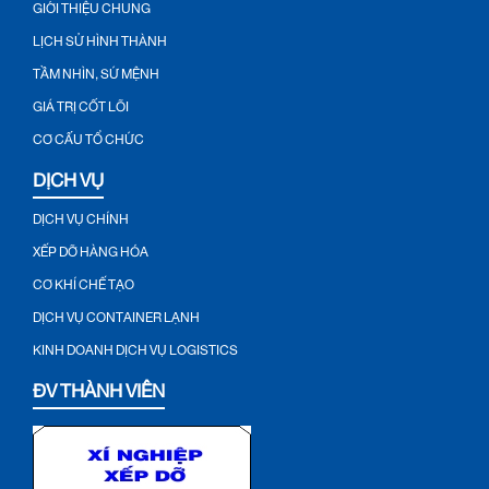
GIỚI THIỆU CHUNG
LỊCH SỬ HÌNH THÀNH
TẦM NHÌN, SỨ MỆNH
GIÁ TRỊ CỐT LÕI
CƠ CẤU TỔ CHỨC
DỊCH VỤ
DỊCH VỤ CHÍNH
XẾP DỠ HÀNG HÓA
CƠ KHÍ CHẾ TẠO
DỊCH VỤ CONTAINER LẠNH
KINH DOANH DỊCH VỤ LOGISTICS
ĐV THÀNH VIÊN