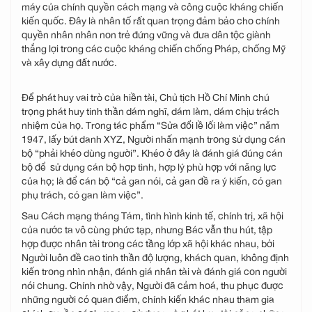
máy của chính quyền cách mạng và công cuộc kháng chiến
kiến quốc. Đây là nhân tố rất quan trọng đảm bảo cho chính
quyền nhân nhân non trẻ đứng vững và đưa dân tộc giành
thắng lợi trong các cuộc kháng chiến chống Pháp, chống Mỹ
và xây dựng đất nước.
Để phát huy vai trò của hiền tài, Chủ tịch Hồ Chí Minh chú
trọng phát huy tinh thần dám nghĩ, dám làm, dám chịu trách
nhiệm của họ. Trong tác phẩm “Sửa đổi lề lối làm việc” năm
1947, lấy bút danh XYZ, Người nhấn mạnh trong sử dụng cán
bộ “phải khéo dùng người”. Khéo ở đây là đánh giá đúng cán
bộ để sử dụng cán bộ hợp tình, hợp lý phù hợp với năng lực
của họ; là để cán bộ “cả gan nói, cả gan đề ra ý kiến, có gan
phụ trách, có gan làm việc”.
Sau Cách mạng tháng Tám, tình hình kinh tế, chính trị, xã hội
của nước ta vô cùng phức tạp, nhưng Bác vẫn thu hút, tập
hợp được nhân tài trong các tầng lớp xã hội khác nhau, bởi
Người luôn đề cao tinh thần độ lượng, khách quan, không định
kiến trong nhìn nhận, đánh giá nhân tài và đánh giá con người
nói chung. Chính nhờ vậy, Người đã cảm hoá, thu phục được
những người có quan điểm, chính kiến khác nhau tham gia
chính quyền cách mạng, sử dụng và phát huy tài năng những