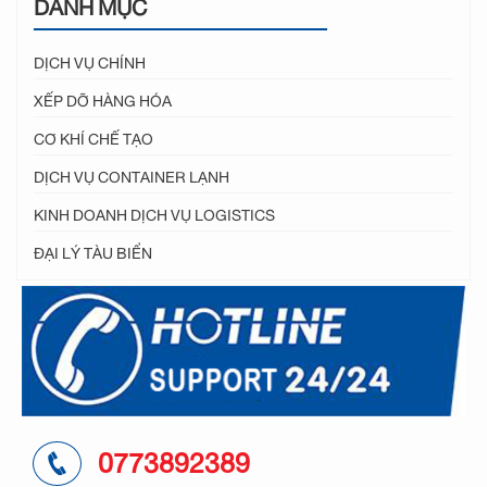
DANH MỤC
DỊCH VỤ CHÍNH
XẾP DỠ HÀNG HÓA
CƠ KHÍ CHẾ TẠO
DỊCH VỤ CONTAINER LẠNH
KINH DOANH DỊCH VỤ LOGISTICS
ĐẠI LÝ TÀU BIỂN
0773892389