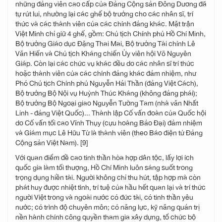
những đảng viên cao cấp của Đảng Cộng sản Đông Dương đã
tự rút lui, nhường lại các ghế bộ trưởng cho các nhân sĩ, trí
thức và các thành viên của các chính đảng khác. Mặt trận
Việt Minh chỉ giữ 4 ghế, gồm: Chủ tịch Chính phủ Hồ Chí Minh,
Bộ trưởng Giáo dục Đặng Thai Mai, Bộ trưởng Tài chính Lê
Văn Hiến và Chủ tịch Kháng chiến Ủy viên hội Võ Nguyên
Giáp. Còn lại các chức vụ khác đều do các nhân sĩ trí thức
hoặc thành viên của các chính đảng khác đảm nhiệm, như
Phó Chủ tịch Chính phủ Nguyễn Hải Thần (đảng Việt Cách),
Bộ trưởng Bộ Nội vụ Huỳnh Thúc Kháng (không đảng phái);
Bộ trưởng Bộ Ngoại giao Nguyễn Tường Tam (nhà văn Nhất
Linh - đảng Việt Quốc)... Thành lập Cố vấn đoàn của Quốc hội
do Cố vấn tối cao Vĩnh Thụy (cựu hoàng Bảo Đại) đảm nhiệm
và Giám mục Lê Hữu Từ là thành viên (theo Báo điện tử Đảng
Cộng sản Việt Nam). [9]
Với quan điểm đề cao tinh thần hòa hợp dân tộc, lấy lợi ích
quốc gia làm tối thượng, Hồ Chí Minh luôn sáng suốt trong
trọng dụng hiền tài. Người không chỉ thu hút, tập hợp mà còn
phát huy được nhiệt tình, trí tuệ của hầu hết quan lại và trí thức
người Việt trong và ngoài nước có đức tài, có tinh thần yêu
nước; có trình độ chuyên môn; có năng lực, kỹ năng quản trị
nền hành chính công quyền tham gia xây dựng, tổ chức bộ