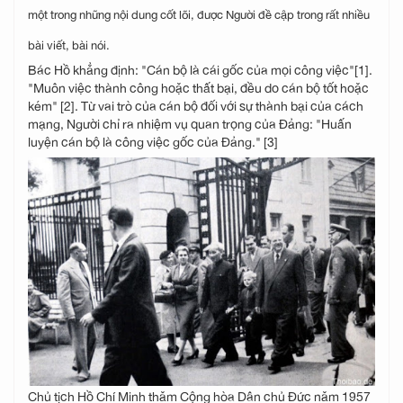
một trong những nội dung cốt lõi, được Người đề cập trong rất nhiều
bài viết, bài nói.
Bác Hồ khẳng định: "Cán bộ là cái gốc của mọi công việc"[1].
"Muôn việc thành công hoặc thất bại, đều do cán bộ tốt hoặc
kém" [2]. Từ vai trò của cán bộ đối với sự thành bại của cách
mạng, Người chỉ ra nhiệm vụ quan trọng của Đảng: "Huấn
luyện cán bộ là công việc gốc của Ðảng." [3]
Chủ tịch Hồ Chí Minh thăm Cộng hòa Dân chủ Đức năm 1957