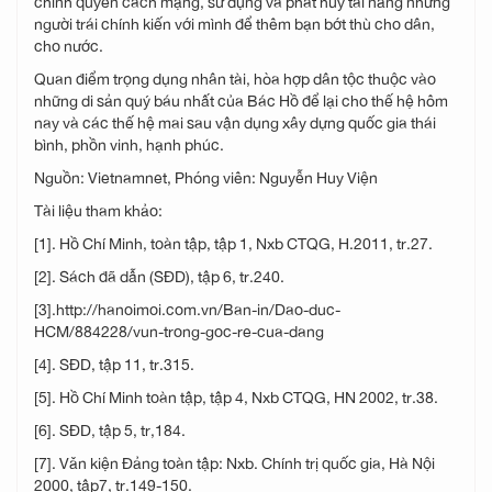
người trái chính kiến với mình để thêm bạn bớt thù cho dân,
cho nước.
Quan điểm trọng dụng nhân tài, hòa hợp dân tộc thuộc vào
những di sản quý báu nhất của Bác Hồ để lại cho thế hệ hôm
nay và các thế hệ mai sau vận dụng xây dựng quốc gia thái
bình, phồn vinh, hạnh phúc.
Nguồn: Vietnamnet, Phóng viên: Nguyễn Huy Viện
Tài liệu tham khảo:
[1]. Hồ Chí Minh, toàn tập, tập 1, Nxb CTQG, H.2011, tr.27.
[2]. Sách đã dẫn (SĐD), tập 6, tr.240.
[3].http://hanoimoi.com.vn/Ban-in/Dao-duc-
HCM/884228/vun-trong-goc-re-cua-dang
[4]. SĐD, tập 11, tr.315.
[5]. Hồ Chí Minh toàn tập, tập 4, Nxb CTQG, HN 2002, tr.38.
[6]. SĐD, tập 5, tr,184.
[7]. Văn kiện Đảng toàn tập: Nxb. Chính trị quốc gia, Hà Nội
2000, tập7, tr.149-150.