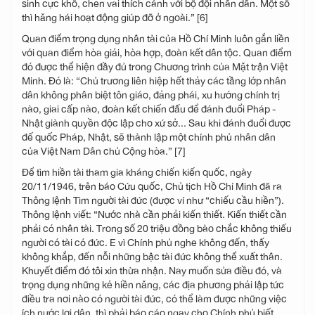
sinh cực khổ, chen vai thích cánh với bộ đội nhân dân. Một số
thì hăng hái hoạt động giúp đỡ ở ngoài.” [6]
Quan điểm trọng dụng nhân tài của Hồ Chí Minh luôn gắn liền
với quan điểm hòa giải, hòa hợp, đoàn kết dân tộc. Quan điểm
đó được thể hiện đầy đủ trong Chương trình của Mặt trận Việt
Minh. Đó là: “Chủ trương liên hiệp hết thảy các tầng lớp nhân
dân không phân biệt tôn giáo, đảng phái, xu hướng chính trị
nào, giai cấp nào, đoàn kết chiến đấu để đánh đuổi Pháp -
Nhật giành quyền độc lập cho xứ sở... Sau khi đánh đuổi được
đế quốc Pháp, Nhật, sẽ thành lập một chính phủ nhân dân
của Việt Nam Dân chủ Cộng hòa.” [7]
Để tìm hiền tài tham gia kháng chiến kiến quốc, ngày
20/11/1946, trên báo Cứu quốc, Chủ tịch Hồ Chí Minh đã ra
Thông lệnh Tìm người tài đức (được ví như “chiếu cầu hiền”).
Thông lệnh viết: “Nước nhà cần phải kiến thiết. Kiến thiết cần
phải có nhân tài. Trong số 20 triệu đồng bào chắc không thiếu
người có tài có đức. E vì Chính phủ nghe không đến, thấy
không khắp, đến nỗi những bậc tài đức không thể xuất thân.
Khuyết điểm đó tôi xin thừa nhận. Nay muốn sửa điều đó, và
trọng dụng những kẻ hiền năng, các địa phương phải lập tức
điều tra nơi nào có người tài đức, có thể làm được những việc
ích nước lợi dân, thì phải báo cáo ngay cho Chính phủ biết.