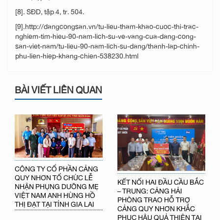
[8]. SĐD, tập 4, tr. 504.
[9].http://dangcongsan.vn/tu-lieu-tham-khao-cuoc-thi-trac-
nghiem-tim-hieu-90-nam-lich-su-ve-vang-cua-dang-cong-
san-viet-nam/tu-lieu-90-nam-lich-su-dang/thanh-lap-chinh-
phu-lien-hiep-khang-chien-538230.html
BÀI VIẾT LIÊN QUAN
CÔNG TY CỔ PHẦN CẢNG
QUY NHƠN TỔ CHỨC LỄ
KẾT NỐI HAI ĐẦU CẦU BẮC
NHẬN PHỤNG DƯỠNG MẸ
– TRUNG: CẢNG HẢI
VIỆT NAM ANH HÙNG HỒ
PHÒNG TRAO HỖ TRỢ
THỊ ĐẠT TẠI TỈNH GIA LAI
CẢNG QUY NHƠN KHẮC
PHỤC HẬU QUẢ THIÊN TAI