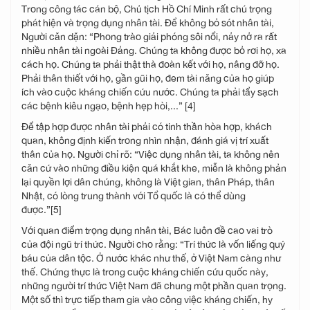
Trong công tác cán bộ, Chủ tịch Hồ Chí Minh rất chú trọng
phát hiện và trọng dụng nhân tài. Để không bỏ sót nhân tài,
Người căn dặn: “Phong trào giải phóng sôi nổi, nảy nở ra rất
nhiều nhân tài ngoài Đảng. Chúng ta không được bỏ rơi họ, xa
cách họ. Chúng ta phải thật thà đoàn kết với họ, nâng đỡ họ.
Phải thân thiết với họ, gần gũi họ, đem tài năng của họ giúp
ích vào cuộc kháng chiến cứu nước. Chúng ta phải tẩy sạch
các bệnh kiêu ngạo, bệnh hẹp hòi,...” [4]
Để tập hợp được nhân tài phải có tinh thần hòa hợp, khách
quan, không định kiến trong nhìn nhận, đánh giá vị trí xuất
thân của họ. Người chỉ rõ: “Việc dụng nhân tài, ta không nên
căn cứ vào những điều kiện quá khắt khe, miễn là không phản
lại quyền lợi dân chúng, không là Việt gian, thân Pháp, thân
Nhật, có lòng trung thành với Tổ quốc là có thể dùng
được.”[5]
Với quan điểm trọng dụng nhân tài, Bác luôn đề cao vai trò
của đội ngũ trí thức. Người cho rằng: “Trí thức là vốn liếng quý
báu của dân tộc. Ở nước khác như thế, ở Việt Nam càng như
thế. Chứng thực là trong cuộc kháng chiến cứu quốc này,
những người trí thức Việt Nam đã chung một phần quan trọng.
Một số thì trực tiếp tham gia vào công việc kháng chiến, hy