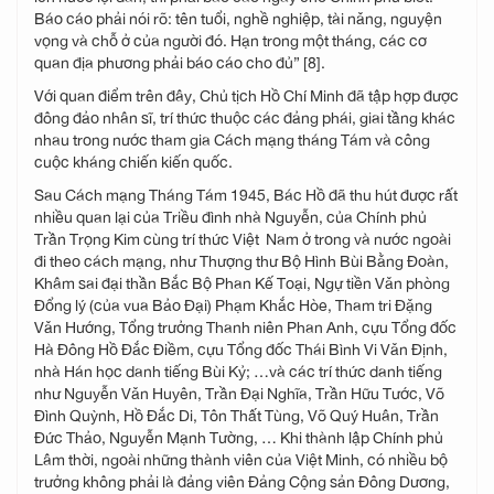
Báo cáo phải nói rõ: tên tuổi, nghề nghiệp, tài năng, nguyện
vọng và chỗ ở của người đó. Hạn trong một tháng, các cơ
quan địa phương phải báo cáo cho đủ” [8].
Với quan điểm trên đây, Chủ tịch Hồ Chí Minh đã tập hợp được
đông đảo nhân sĩ, trí thức thuộc các đảng phái, giai tầng khác
nhau trong nước tham gia Cách mạng tháng Tám và công
cuộc kháng chiến kiến quốc.
Sau Cách mạng Tháng Tám 1945, Bác Hồ đã thu hút được rất
nhiều quan lại của Triều đình nhà Nguyễn, của Chính phủ
Trần Trọng Kim cùng trí thức Việt Nam ở trong và nước ngoài
đi theo cách mạng, như Thượng thư Bộ Hình Bùi Bằng Đoàn,
Khâm sai đại thần Bắc Bộ Phan Kế Toại, Ngự tiền Văn phòng
Đổng lý (của vua Bảo Đại) Phạm Khắc Hòe, Tham tri Đặng
Văn Hướng, Tổng trưởng Thanh niên Phan Anh, cựu Tổng đốc
Hà Đông Hồ Đắc Điềm, cựu Tổng đốc Thái Bình Vi Văn Định,
nhà Hán học danh tiếng Bùi Kỷ; …và các trí thức danh tiếng
như Nguyễn Văn Huyên, Trần Đại Nghĩa, Trần Hữu Tước, Võ
Đình Quỳnh, Hồ Đắc Di, Tôn Thất Tùng, Võ Quý Huân, Trần
Đức Thảo, Nguyễn Mạnh Tường, … Khi thành lập Chính phủ
Lâm thời, ngoài những thành viên của Việt Minh, có nhiều bộ
trưởng không phải là đảng viên Đảng Cộng sản Đông Dương,