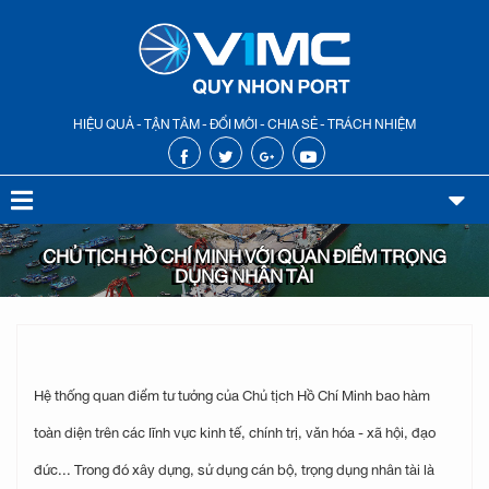
HIỆU QUẢ - TẬN TÂM - ĐỔI MỚI - CHIA SẺ - TRÁCH NHIỆM
CHỦ TỊCH HỒ CHÍ MINH VỚI QUAN ĐIỂM TRỌNG
DỤNG NHÂN TÀI
Hệ thống quan điểm tư tưởng của Chủ tịch Hồ Chí Minh bao hàm
toàn diện trên các lĩnh vực kinh tế, chính trị, văn hóa - xã hội, đạo
đức... Trong đó xây dựng, sử dụng cán bộ, trọng dụng nhân tài là