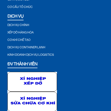
CƠ CẤU TỔ CHỨC
DỊCH VỤ
DỊCH VỤ CHÍNH
XẾP DỠ HÀNG HÓA
CƠ KHÍ CHẾ TẠO
DỊCH VỤ CONTAINER LẠNH
KINH DOANH DỊCH VỤ LOGISTICS
ĐV THÀNH VIÊN