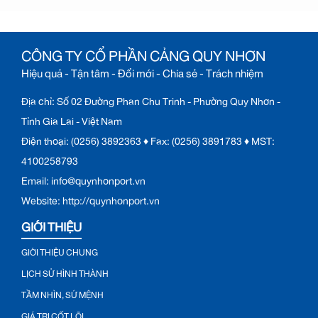
CÔNG TY CỔ PHẦN CẢNG QUY NHƠN
Hiệu quả - Tận tâm - Đổi mới - Chia sẻ - Trách nhiệm
Địa chỉ: Số 02 Đường Phan Chu Trinh - Phường Quy Nhơn -
Tỉnh Gia Lai - Việt Nam
Điện thoại: (0256) 3892363 ♦ Fax: (0256) 3891783 ♦ MST:
4100258793
Email: info@quynhonport.vn
Website: http://quynhonport.vn
GIỚI THIỆU
GIỚI THIỆU CHUNG
LỊCH SỬ HÌNH THÀNH
TẦM NHÌN, SỨ MỆNH
GIÁ TRỊ CỐT LÕI