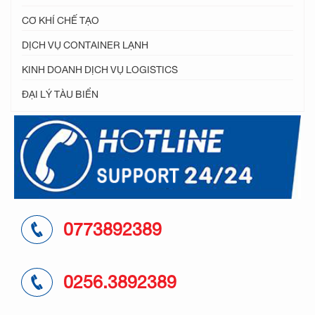
CƠ KHÍ CHẾ TẠO
DỊCH VỤ CONTAINER LẠNH
KINH DOANH DỊCH VỤ LOGISTICS
ĐẠI LÝ TÀU BIỂN
0773892389
0256.3892389