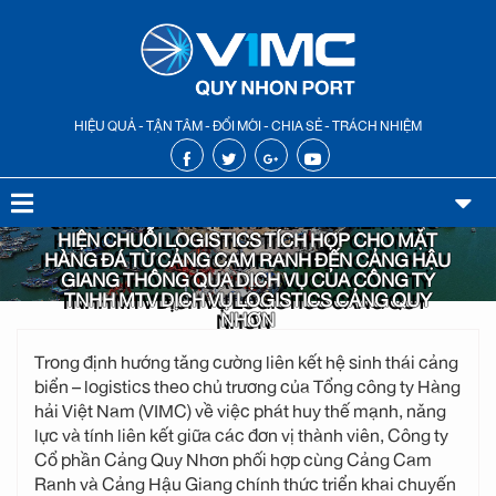
HIỆU QUẢ - TẬN TÂM - ĐỔI MỚI - CHIA SẺ - TRÁCH NHIỆM
CHÀO MỪNG CHUYẾN HÀNG ĐẦU TIÊN THỰC
HIỆN CHUỖI LOGISTICS TÍCH HỢP CHO MẶT
HÀNG ĐÁ TỪ CẢNG CAM RANH ĐẾN CẢNG HẬU
GIANG THÔNG QUA DỊCH VỤ CỦA CÔNG TY
TNHH MTV DỊCH VỤ LOGISTICS CẢNG QUY
NHƠN
Trong định hướng tăng cường liên kết hệ sinh thái cảng
biển – logistics theo chủ trương của Tổng công ty Hàng
hải Việt Nam (VIMC) về việc phát huy thế mạnh, năng
lực và tính liên kết giữa các đơn vị thành viên, Công ty
Cổ phần Cảng Quy Nhơn phối hợp cùng Cảng Cam
Ranh và Cảng Hậu Giang chính thức triển khai chuyến