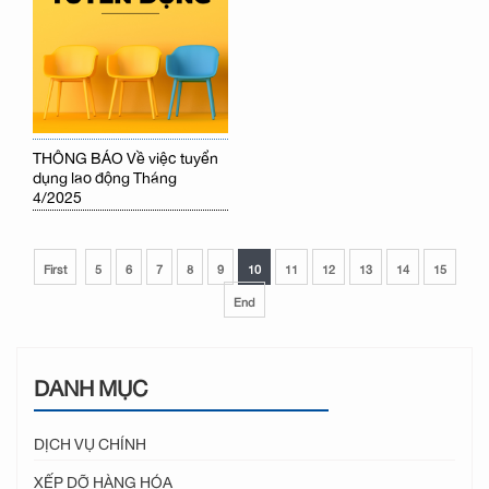
THÔNG BÁO Về việc tuyển
dụng lao động Tháng
4/2025
First
5
6
7
8
9
10
11
12
13
14
15
End
DANH MỤC
DỊCH VỤ CHÍNH
XẾP DỠ HÀNG HÓA