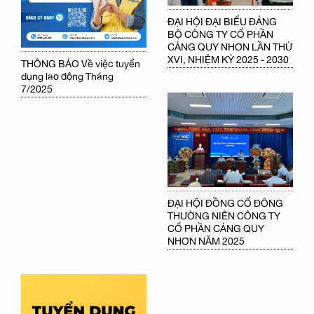
ĐẠI HỘI ĐẠI BIỂU ĐẢNG
BỘ CÔNG TY CỔ PHẦN
CẢNG QUY NHƠN LẦN THỨ
XVI, NHIỆM KỲ 2025 - 2030
THÔNG BÁO Về việc tuyển
dụng lao động Tháng
7/2025
ĐẠI HỘI ĐỒNG CỔ ĐÔNG
THƯỜNG NIÊN CÔNG TY
CỔ PHẦN CẢNG QUY
NHƠN NĂM 2025