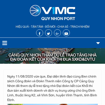
HIỆU QUẢ - TẬN TÂM - ĐỔI MỚI - CHIA SẺ - TRÁCH NHIỆM
CẢNG QUY NHƠN THAM DỰ LỄ TRAO TẶNG NHÀ
ĐẠI ĐOÀN KẾT CỦA KHỐI THI ĐUA SXKD&DVTƯ
Ngày 11/08/2020 vừa qua, Đại diện lãnh đạo cùng Ban chính
sách Công đoàn và Đoàn Thanh niên Công ty CP Cảng Quy
Nhơn đã tham dự lễ trao tặng nhà Đại đoàn kết của Khối thi
đua sản xuất kinh doanh và dịch vụ trung ương cho ông Đinh
Linh, thuộc làng K2, xã Vĩnh Sơn, huyện Vĩnh Thạnh, tỉnh Bình
Định.