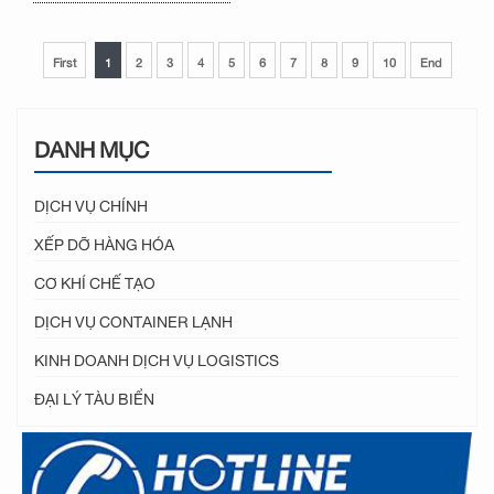
First
1
2
3
4
5
6
7
8
9
10
End
DANH MỤC
DỊCH VỤ CHÍNH
XẾP DỠ HÀNG HÓA
CƠ KHÍ CHẾ TẠO
DỊCH VỤ CONTAINER LẠNH
KINH DOANH DỊCH VỤ LOGISTICS
ĐẠI LÝ TÀU BIỂN