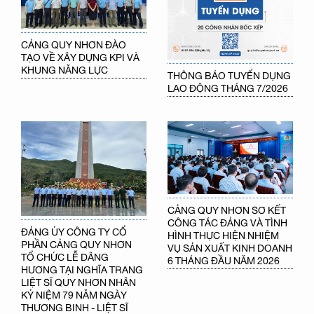
CẢNG QUY NHƠN ĐÀO
TẠO VỀ XÂY DỰNG KPI VÀ
KHUNG NĂNG LỰC
THÔNG BÁO TUYỂN DỤNG
LAO ĐỘNG THÁNG 7/2026
CẢNG QUY NHƠN SƠ KẾT
CÔNG TÁC ĐẢNG VÀ TÌNH
ĐẢNG ỦY CÔNG TY CỔ
HÌNH THỰC HIỆN NHIỆM
PHẦN CẢNG QUY NHƠN
VỤ SẢN XUẤT KINH DOANH
TỔ CHỨC LỄ DÂNG
6 THÁNG ĐẦU NĂM 2026
HƯƠNG TẠI NGHĨA TRANG
LIỆT SĨ QUY NHƠN NHÂN
KỶ NIỆM 79 NĂM NGÀY
THƯƠNG BINH - LIỆT SĨ