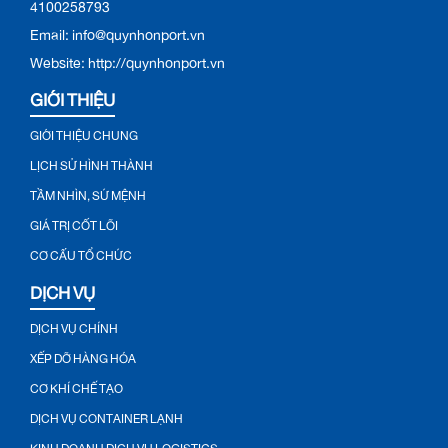
4100258793
Email: info@quynhonport.vn
Website: http://quynhonport.vn
GIỚI THIỆU
GIỚI THIỆU CHUNG
LỊCH SỬ HÌNH THÀNH
TẦM NHÌN, SỨ MỆNH
GIÁ TRỊ CỐT LÕI
CƠ CẤU TỔ CHỨC
DỊCH VỤ
DỊCH VỤ CHÍNH
XẾP DỠ HÀNG HÓA
CƠ KHÍ CHẾ TẠO
DỊCH VỤ CONTAINER LẠNH
KINH DOANH DỊCH VỤ LOGISTICS