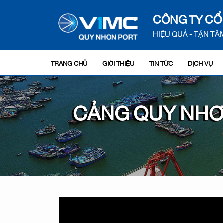
CÔNG TY CỔ
HIỆU QUẢ - TẬN TÂM
TRANG CHỦ
GIỚI THIỆU
TIN TỨC
DỊCH VỤ
CẢNG QUY NHƠ