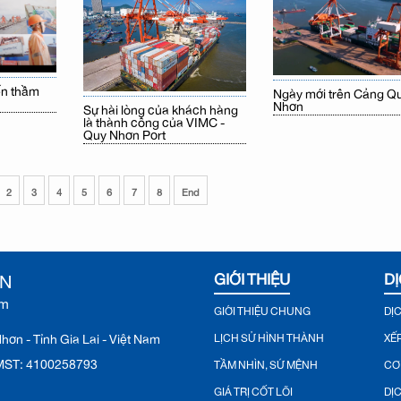
ến thầm
Ngày mới trên Cảng Q
Nhơn
Sự hài lòng của khách hàng
là thành công của VIMC -
Quy Nhơn Port
2
3
4
5
6
7
8
End
ƠN
GIỚI THIỆU
DỊ
ệm
GIỚI THIỆU CHUNG
DỊ
ơn - Tỉnh Gia Lai - Việt Nam
LỊCH SỬ HÌNH THÀNH
XẾ
♦ MST: 4100258793
TẦM NHÌN, SỨ MỆNH
CƠ
GIÁ TRỊ CỐT LÕI
DỊ