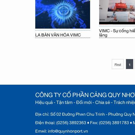
VIMC - Sự cống hi
lặng
LA BÀN VĂN HÓA VIMC
First
1
CÔNG TY CỔ PHẦN CẢNG QUY NH
Hiệu quả - Tận tâm - Đổi mới - Chia sẻ - Trách nhi
Địa chỉ: Số 02 Đường Phan Chu Trinh - Phường Quy Nh
Điện thoại: (0256) 3892363 ♦ Fax: (0256) 3891783 
Email: info@quynhonport.vn