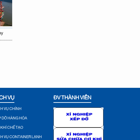
uy
CH VỤ
ĐV THÀNH VIÊN
CH VỤ CHÍNH
P DỠ HÀNG HÓA
 KHÍ CHẾ TẠO
CH VỤ CONTAINER LẠNH