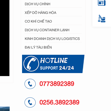
DỊCH VỤ CHÍNH
XẾP DỠ HÀNG HÓA
CƠ KHÍ CHẾ TẠO
DỊCH VỤ CONTAINER LẠNH
KINH DOANH DỊCH VỤ LOGISTICS
ĐẠI LÝ TÀU BIỂN
0773892389
0256.3892389