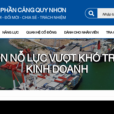
 PHẦN CẢNG QUY NHƠN
 - ĐỔI MỚI - CHIA SẺ - TRÁCH NHIỆM
NĂNG LỰC
QUAN HỆ CỔ ĐÔNG
DÀNH CHO NHÂN VIÊN
TRA 
N NỖ LỰC VƯỢT KHÓ TR
KINH DOANH