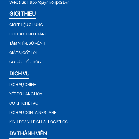
Website: http://quynhonport.vn
GIỚI THIỆU
GIỚI THIỆU CHUNG
LỊCH SỬ HÌNH THÀNH
TẦM NHÌN, SỨ MỆNH
GIÁ TRỊ CỐT LÕI
CƠ CẤU TỔ CHỨC
DỊCH VỤ
DỊCH VỤ CHÍNH
XẾP DỠ HÀNG HÓA
CƠ KHÍ CHẾ TẠO
DỊCH VỤ CONTAINER LẠNH
KINH DOANH DỊCH VỤ LOGISTICS
ĐV THÀNH VIÊN