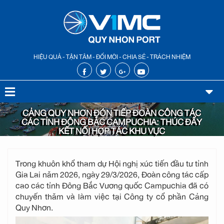
HIỆU QUẢ - TẬN TÂM - ĐỔI MỚI - CHIA SẺ - TRÁCH NHIỆM
CẢNG QUY NHƠN ĐÓN TIẾP ĐOÀN CÔNG TÁC
CÁC TỈNH ĐÔNG BẮC CAMPUCHIA: THÚC ĐẨY
KẾT NỐI HỢP TÁC KHU VỰC
Trong khuôn khổ tham dự Hội nghị xúc tiến đầu tư tỉnh
Gia Lai năm 2026, ngày 29/3/2026, Đoàn công tác cấp
cao các tỉnh Đông Bắc Vương quốc Campuchia đã có
chuyến thăm và làm việc tại Công ty cổ phần Cảng
Quy Nhơn.