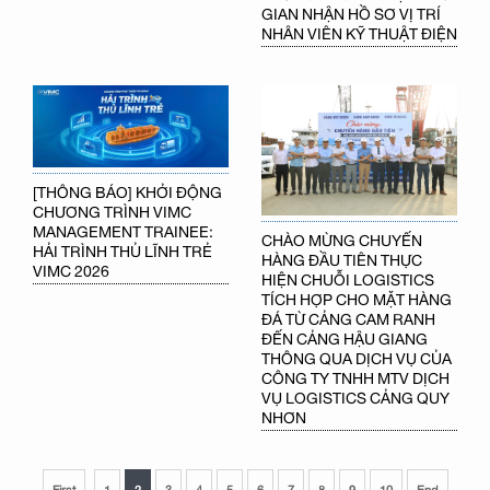
GIAN NHẬN HỒ SƠ VỊ TRÍ
NHÂN VIÊN KỸ THUẬT ĐIỆN
[THÔNG BÁO] KHỞI ĐỘNG
CHƯƠNG TRÌNH VIMC
MANAGEMENT TRAINEE:
CHÀO MỪNG CHUYẾN
HẢI TRÌNH THỦ LĨNH TRẺ
HÀNG ĐẦU TIÊN THỰC
VIMC 2026
HIỆN CHUỖI LOGISTICS
TÍCH HỢP CHO MẶT HÀNG
ĐÁ TỪ CẢNG CAM RANH
ĐẾN CẢNG HẬU GIANG
THÔNG QUA DỊCH VỤ CỦA
CÔNG TY TNHH MTV DỊCH
VỤ LOGISTICS CẢNG QUY
NHƠN
First
1
2
3
4
5
6
7
8
9
10
End