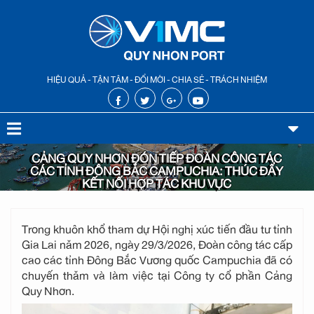
HIỆU QUẢ - TẬN TÂM - ĐỔI MỚI - CHIA SẺ - TRÁCH NHIỆM
CẢNG QUY NHƠN ĐÓN TIẾP ĐOÀN CÔNG TÁC
CÁC TỈNH ĐÔNG BẮC CAMPUCHIA: THÚC ĐẨY
KẾT NỐI HỢP TÁC KHU VỰC
Trong khuôn khổ tham dự Hội nghị xúc tiến đầu tư tỉnh
Gia Lai năm 2026, ngày 29/3/2026, Đoàn công tác cấp
cao các tỉnh Đông Bắc Vương quốc Campuchia đã có
chuyến thăm và làm việc tại Công ty cổ phần Cảng
Quy Nhơn.