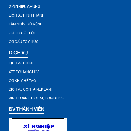
GIỚI THIỆU CHUNG
LỊCH SỬ HÌNH THÀNH
TẦM NHÌN, SỨ MỆNH
GIÁ TRỊ CỐT LÕI
CƠ CẤU TỔ CHỨC
DỊCH VỤ
DỊCH VỤ CHÍNH
XẾP DỠ HÀNG HÓA
CƠ KHÍ CHẾ TẠO
DỊCH VỤ CONTAINER LẠNH
KINH DOANH DỊCH VỤ LOGISTICS
ĐV THÀNH VIÊN