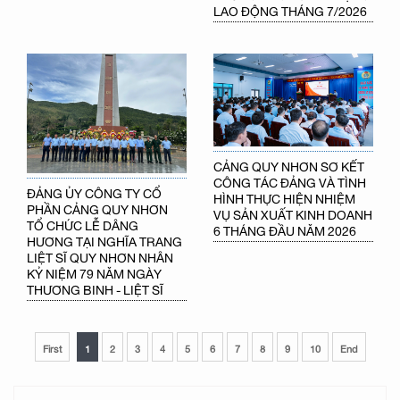
LAO ĐỘNG THÁNG 7/2026
CẢNG QUY NHƠN SƠ KẾT
CÔNG TÁC ĐẢNG VÀ TÌNH
ĐẢNG ỦY CÔNG TY CỔ
HÌNH THỰC HIỆN NHIỆM
PHẦN CẢNG QUY NHƠN
VỤ SẢN XUẤT KINH DOANH
TỔ CHỨC LỄ DÂNG
6 THÁNG ĐẦU NĂM 2026
HƯƠNG TẠI NGHĨA TRANG
LIỆT SĨ QUY NHƠN NHÂN
KỶ NIỆM 79 NĂM NGÀY
THƯƠNG BINH - LIỆT SĨ
First
1
2
3
4
5
6
7
8
9
10
End