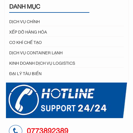
DANH MỤC
DỊCH VỤ CHÍNH
XẾP DỠ HÀNG HÓA
CƠ KHÍ CHẾ TẠO
DỊCH VỤ CONTAINER LẠNH
KINH DOANH DỊCH VỤ LOGISTICS
ĐẠI LÝ TÀU BIỂN
0773892389