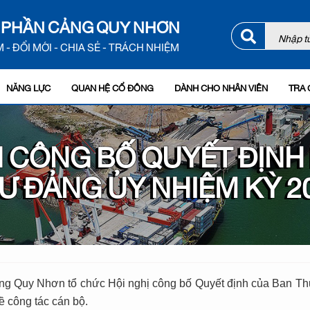
 PHẦN CẢNG QUY NHƠN
 - ĐỔI MỚI - CHIA SẺ - TRÁCH NHIỆM
NĂNG LỰC
QUAN HỆ CỔ ĐÔNG
DÀNH CHO NHÂN VIÊN
TRA 
 CÔNG BỐ QUYẾT ĐỊNH 
HƯ ĐẢNG ỦY NHIỆM KỲ 2
ng Quy Nhơn tổ chức Hội nghị công bố Quyết định của Ban T
 công tác cán bộ.