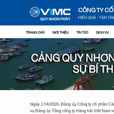
CÔNG TY CỔ
HIỆU QUẢ - TẬN TÂM
TRANG CHỦ
GIỚI THIỆU
TIN TỨC
DỊCH VỤ
CẢNG QUY NHƠN
SỰ BÍ T
Ngày 17/4/2026, Đảng ủy Công ty cổ phần Cả
vụ Đảng ủy Tổng công ty Hàng hải Việt Nam về