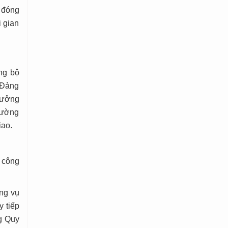
 đóng
i gian
ng bộ
 Đảng
 tưởng
hường
iao.
 công
ng vụ
 tiếp
ng Quy