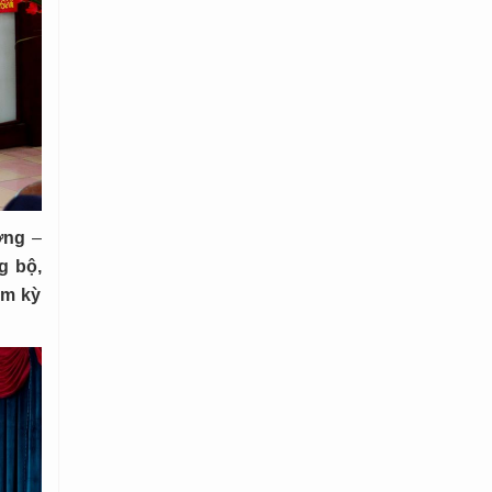
ờng
–
g bộ,
ệm kỳ