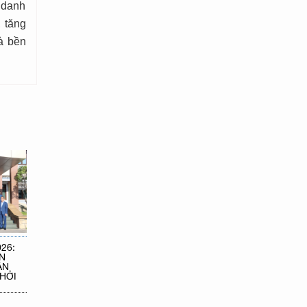
 danh
 tăng
à bền
26:
N
ÂN
HỞI