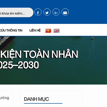
CỨU THÔNG TIN
LIÊN HỆ
KIỆN TOÀN NHÂN
025–2030
DANH MỤC
hường