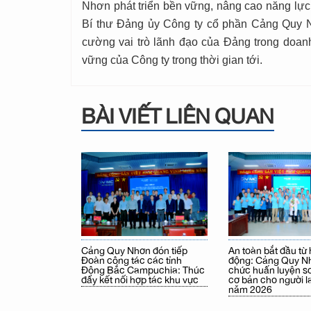
Nhơn phát triển bền vững, nâng cao năng lực
Bí thư Đảng ủy Công ty cổ phần Cảng Quy N
cường vai trò lãnh đạo của Đảng trong doanh
vững của Công ty trong thời gian tới.
BÀI VIẾT LIÊN QUAN
Cảng Quy Nhơn đón tiếp
An toàn bắt đầu từ
Đoàn công tác các tỉnh
động: Cảng Quy Nh
Đông Bắc Campuchia: Thúc
chức huấn luyện s
đẩy kết nối hợp tác khu vực
cơ bản cho người l
năm 2026