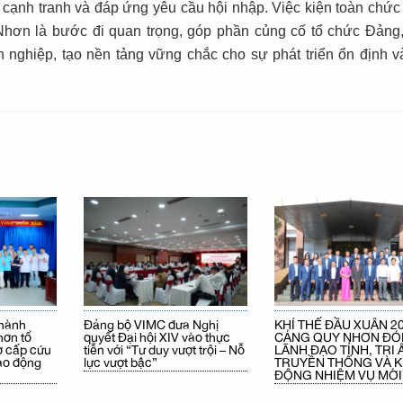
 cạnh tranh và đáp ứng yêu cầu hội nhập. Việc kiện toàn chức
hơn là bước đi quan trọng, góp phần củng cố tổ chức Đảng,
 nghiệp, tạo nền tảng vững chắc cho sự phát triển ổn định v
Đảng bộ VIMC đưa Nghị
KHÍ THẾ ĐẦU XUÂN 20
 hành
quyết Đại hội XIV vào thực
CẢNG QUY NHƠN ĐÓ
ơn tổ
tiễn với “Tư duy vượt trội – Nỗ
LÃNH ĐẠO TỈNH, TRI 
ơ cấp cứu
lực vượt bậc”
TRUYỀN THỐNG VÀ K
ao động
ĐỘNG NHIỆM VỤ MỚI