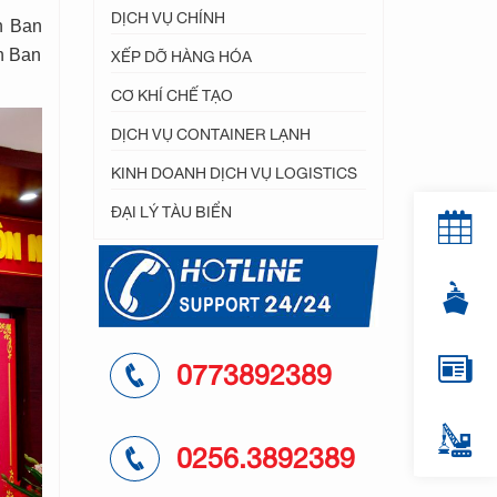
DỊCH VỤ CHÍNH
n Ban
XẾP DỠ HÀNG HÓA
n Ban
CƠ KHÍ CHẾ TẠO
DỊCH VỤ CONTAINER LẠNH
KINH DOANH DỊCH VỤ LOGISTICS
ĐẠI LÝ TÀU BIỂN
0773892389
0256.3892389