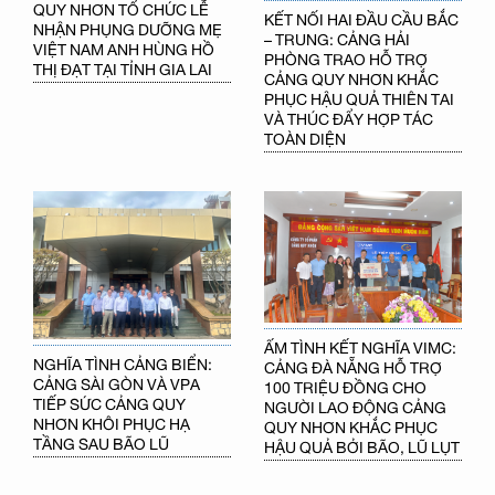
QUY NHƠN TỔ CHỨC LỄ
KẾT NỐI HAI ĐẦU CẦU BẮC
NHẬN PHỤNG DƯỠNG MẸ
– TRUNG: CẢNG HẢI
VIỆT NAM ANH HÙNG HỒ
PHÒNG TRAO HỖ TRỢ
THỊ ĐẠT TẠI TỈNH GIA LAI
CẢNG QUY NHƠN KHẮC
PHỤC HẬU QUẢ THIÊN TAI
VÀ THÚC ĐẨY HỢP TÁC
TOÀN DIỆN
ẤM TÌNH KẾT NGHĨA VIMC:
NGHĨA TÌNH CẢNG BIỂN:
CẢNG ĐÀ NẴNG HỖ TRỢ
CẢNG SÀI GÒN VÀ VPA
100 TRIỆU ĐỒNG CHO
TIẾP SỨC CẢNG QUY
NGƯỜI LAO ĐỘNG CẢNG
NHƠN KHÔI PHỤC HẠ
QUY NHƠN KHẮC PHỤC
TẦNG SAU BÃO LŨ
HẬU QUẢ BỞI BÃO, LŨ LỤT