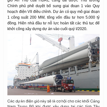
gió An Thọ của HBRE cũng đã được Thủ tướng
Chính phủ phê duyệt bổ sung giai đoạn 1 vào Quy
hoạch điện VII điều chỉnh. Dự án có quy mô giai đoạn
1 công suất 200 MW, tổng vốn đầu tư hơn 5.000 tỷ
đồng. Hiện nhà đầu tư nỗ lực hoàn tất các thủ tục để
khởi công xây dựng dự án vào cuối quý I/2020.
Các dự án điện gió này sẽ là cơ hội cho các khối Cảng
Nam Trung Bộ khi được xây dựng tại các tỉnh Tây