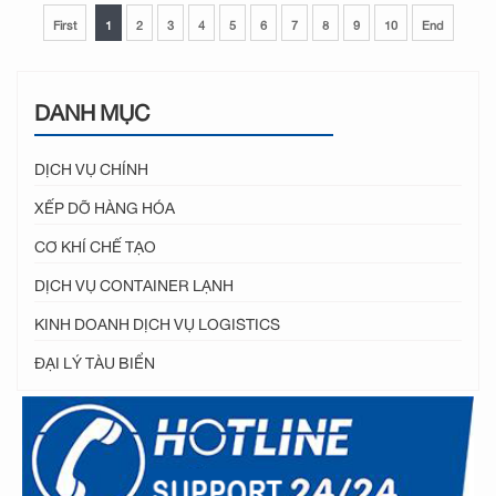
First
1
2
3
4
5
6
7
8
9
10
End
DANH MỤC
DỊCH VỤ CHÍNH
XẾP DỠ HÀNG HÓA
CƠ KHÍ CHẾ TẠO
DỊCH VỤ CONTAINER LẠNH
KINH DOANH DỊCH VỤ LOGISTICS
ĐẠI LÝ TÀU BIỂN