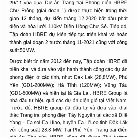
29/11 vừa qua.
Dự án Trang trại Phong điện HBRE
Chư Prông (giai đoạn 1) được thực hiện trong thời
gian 12 tháng, dự kiến tháng 12-2020 bắt đầu phát
điện và hòa lưới 110kV Diên Hồng-Chư Sê.
Tiếp đó,
Tập đoàn HBRE dự kiến tiếp tục triển khai và hoàn
thành giai đoạn 2 trước tháng 11-2021 cũng với công
suất 50MW.
Được biết từ năm 2012 đến nay, Tập đoàn HBRE đã
triển khai và đưa vào vận hành thành công các dự án
phong điện ở các tỉnh, như: Đak Lak (28,8MW), Phú
Yên (GĐ1-200MW); Hà Tĩnh (120MW); Vũng Tàu
(GĐ1-500MW) và hiện tại là Gia Lai.
HBRE Group là
nhà đầu tư hiệu quả các dự án điện gió tại Việt Nam.
Trước đó, HBRE group đã đầu tư và đưa vào khai
thác Trang trại phong điện Tây Nguyên tại các xã Dilê
Yang – Ea sol-Ea Hiao, huyện Ea H’Leo tỉnh Đăk Lăk
với công suất 28,8 MW. Tại Phú Yên, Trang trại điện