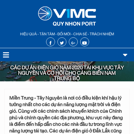
HIỆU QUẢ - TẬN TÂM - ĐỔI MỚI - CHIA SẺ - TRÁCH NHIỆM
CÁC DỰ ÁN ĐIỆN GIÓ NĂM 2020 TẠI KHU VỰC TÂY
NGUYÊN VÀ CƠ HỘI CHO CẢNG BIỂN NAM
TRUNG BỘ
Miền Trung - Tây Nguyên là nơi có điều kiện khí hậu lý
tưởng nhất cho các dự án năng lượng mặt trời và điện
gió. Cùng với các chính sách khuyến khích của Chính
phủ và chính quyền các địa phương, khu vực này đang
là điểm đến hấp dẫn cho các nhà đầu tư trong lĩnh vực
năng lượng tái tạo. Các dự án điện gió ở Đắk Lắk cũng