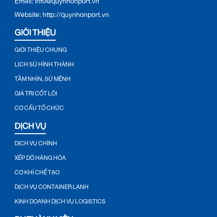
Website: http://quynhonport.vn
GIỚI THIỆU
GIỚI THIỆU CHUNG
LỊCH SỬ HÌNH THÀNH
TẦM NHÌN, SỨ MỆNH
GIÁ TRỊ CỐT LÕI
CƠ CẤU TỔ CHỨC
DỊCH VỤ
DỊCH VỤ CHÍNH
XẾP DỠ HÀNG HÓA
CƠ KHÍ CHẾ TẠO
DỊCH VỤ CONTAINER LẠNH
KINH DOANH DỊCH VỤ LOGISTICS