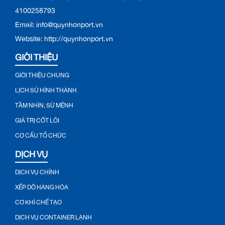
4100258793
Email: info@quynhonport.vn
Website: http://quynhonport.vn
GIỚI THIỆU
GIỚI THIỆU CHUNG
LỊCH SỬ HÌNH THÀNH
TẦM NHÌN, SỨ MỆNH
GIÁ TRỊ CỐT LÕI
CƠ CẤU TỔ CHỨC
DỊCH VỤ
DỊCH VỤ CHÍNH
XẾP DỠ HÀNG HÓA
CƠ KHÍ CHẾ TẠO
DỊCH VỤ CONTAINER LẠNH