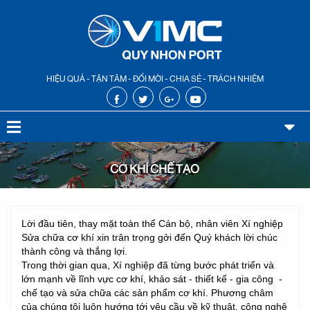
HIỆU QUẢ - TẬN TÂM - ĐỔI MỚI - CHIA SẺ - TRÁCH NHIỆM
CƠ KHÍ CHẾ TẠO
Lời đầu tiên, thay mặt toàn thể Cán bộ, nhân viên Xí nghiệp
Sửa chữa cơ khí xin trân trọng gởi đến Quý khách lời chúc
thành công và thắng lợi.
Trong thời gian qua, Xí nghiệp đã từng bước phát triển và
lớn mạnh về lĩnh vực cơ khí, khảo sát - thiết kế - gia công -
chế tạo và sửa chữa các sản phẩm cơ khí. Phương châm
của chúng tôi luôn hướng tới yêu cầu về kỹ thuật, công nghệ