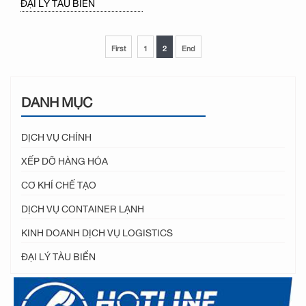
ĐẠI LÝ TÀU BIỂN
First
1
2
End
DANH MỤC
DỊCH VỤ CHÍNH
XẾP DỠ HÀNG HÓA
CƠ KHÍ CHẾ TẠO
DỊCH VỤ CONTAINER LẠNH
KINH DOANH DỊCH VỤ LOGISTICS
ĐẠI LÝ TÀU BIỂN